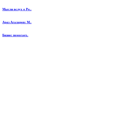
Мысли вслух о Ро..
Араз Агаларов: М..
Бизнес помогает..