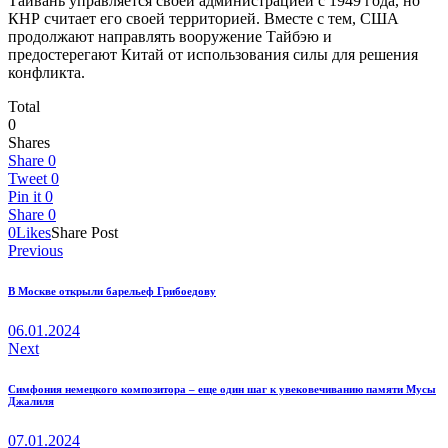
Тайвань управляется своей администрацией с 1949 года, но
КНР считает его своей территорией. Вместе с тем, США
продолжают направлять вооружение Тайбэю и
предостерегают Китай от использования силы для решения
конфликта.
Total
0
Shares
Share
0
Tweet
0
Pin it
0
Share
0
0
Likes
Share Post
Навигация
Previous
по
В Москве открыли барельеф Грибоедову
записям
06.01.2024
Next
Симфония немецкого композитора – еще один шаг к увековечиванию памяти Мусы
Джалиля
07.01.2024