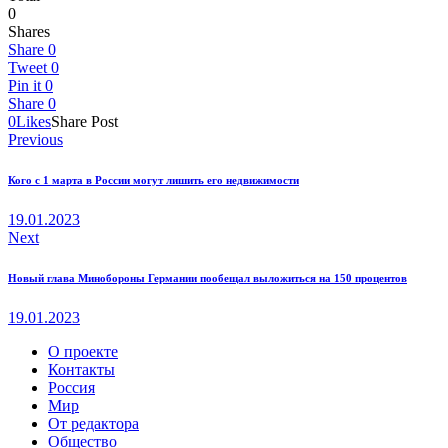
0
Shares
Share
0
Tweet
0
Pin it
0
Share
0
0
Likes
Share Post
Навигация
Previous
по
Кого с 1 марта в России могут лишить его недвижимости
записям
19.01.2023
Next
Новый глава Минобороны Германии пообещал выложиться на 150 процентов
19.01.2023
О проекте
Контакты
Россия
Мир
От редактора
Общество