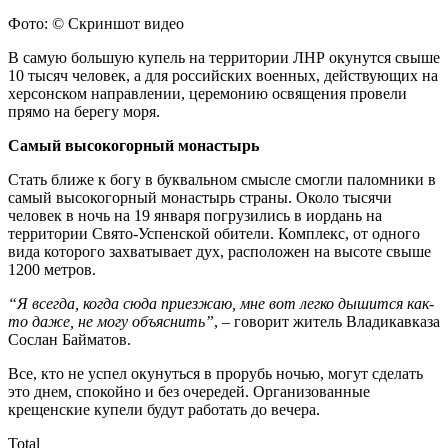
Фото: © Скриншот видео
В самую большую купель на территории ЛНР окунутся свыше
10 тысяч человек, а для российских военных, действующих на
херсонском направлении, церемонию освящения провели
прямо на берегу моря.
Самый высокогорный монастырь
Стать ближе к богу в буквальном смысле смогли паломники в
самый высокогорный монастырь страны. Около тысячи
человек в ночь на 19 января погрузились в иордань на
территории Свято-Успенской обители. Комплекс, от одного
вида которого захватывает дух, расположен на высоте свыше
1200 метров.
“Я всегда, когда сюда приезжаю, мне вот легко дышится как-
то даже, не могу объяснить”
, – говорит житель Владикавказа
Сослан Байматов.
Все, кто не успел окунуться в прорубь ночью, могут сделать
это днем, спокойно и без очередей. Организованные
крещенские купели будут работать до вечера.
Total