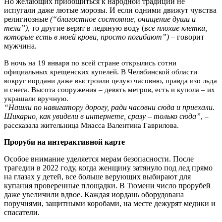
Но желающих приобщиться к народной традиции не
испугали даже лютые морозы. И если одними движут чувства
религиозные
(“благостное состояние, очищение души и
тела”),
то другие верят в ледяную воду (в
се плохие клетки,
которые есть в моей крови, просто погибают”)
– говорит
мужчина.
В ночь на 19 января по всей стране открылись сотни
официальных крещенских купелей. В Челябинской области
вокруг иордани даже выстроили целую часовню, правда изо льда
и снега. Высота сооружения – девять метров, есть и купола – их
украшали вручную.
“Нашли по навигатору дорогу, ради часовни сюда и приехали.
Шикарно, как увидели в интернете, сразу – только сюда”
, –
рассказала жительница Миасса Валентина Гаврилова.
Проруби на интерактивной карте
Особое внимание уделяется мерам безопасности. После
трагедии в 2022 году, когда женщину затянуло под лед прямо
на глазах у детей, все больше верующих выбирают для
купания проверенные площадки. В Тюмени число прорубей
даже увеличили вдвое. Каждая иордань оборудована
поручнями, защитными коробами, на месте дежурят медики и
спасатели.