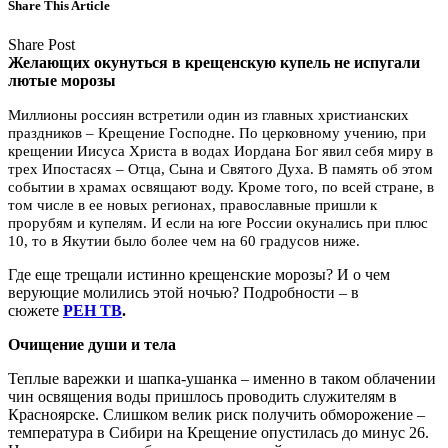
Share This Article
Share Post
Желающих окунуться в крещенскую купель не испугали
лютые морозы
Миллионы россиян встретили один из главных христианских
праздников – Крещение Господне. По церковному учению, при
крещении Иисуса Христа в водах Иордана Бог явил себя миру в
трех Ипостасях – Отца, Сына и Святого Духа. В память об этом
событии в храмах освящают воду. Кроме того, по всей стране, в
том числе в ее новых регионах, православные пришли к
прорубям и купелям. И если на юге России окунались при плюс
10, то в Якутии было более чем на 60 градусов ниже.
Где еще трещали истинно крещенские морозы? И о чем
верующие молились этой ночью? Подробности – в
сюжете
РЕН ТВ
.
Очищение души и тела
Теплые варежки и шапка-ушанка – именно в таком облачении
чин освящения воды пришлось проводить служителям в
Красноярске. Слишком велик риск получить обморожение –
температура в Сибири на Крещение опустилась до минус 26.