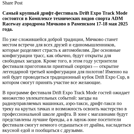
Share Post
Самый крупный дрифт-фестиваль Drift Expo Track Mode
состоится в Комплексе технических видов спорта ADM
Raceway аэродрома Мячково в Раменском 17-18 мая 2025
года.
По уже сложившейся доброй традиции, Мячково станет
местом встречи для всех друзей и единомышленников,
которые разделяют страсть к автомобилям. Две основные
конфигурации трасс, как обычно, будут открыты для
свободных заездов. Кроме того, в этом году устроители
фестиваля приготовили приятный сюрприз — открытие
легендарной третьей конфигурации для пилотов! Именно на
ней будет проводиться традиционный кубок Drift Expo Cup, в
котором смогут принять участие все желающие.
В программе фестиваля Drift Expo Track Mode гостей ожидает
множество увлекательных событий: заезды на
радиоуправляемых машинках, аэро-такси, дрифт-такси по
треку на крутых тачках и возможность освоить мастерство в
профессиональной школе дрифта. В зоне с магазинами будут
представлены лучшие бренды, а в лаунж-зоне посетители
фестиваля смогут немного отдышаться от драйва, насладиться
вкусной едой и пообщаться с друзьями.