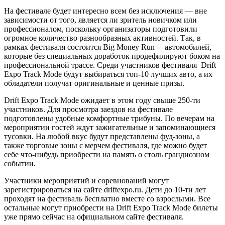
На фестивале будет интересно всем без исключения — вне
зависимости от того, является ли зритель новичком или
профессионалом, поскольку организаторы подготовили
огромное количество разнообразных активностей. Так, в
рамках фестиваля состоится Big Money Run – автомобилей,
которые без специальных доработок продефилируют боком на
профессиональной трассе. Среди участников фестиваля Drift
Expo Track Mode будут выбираться топ-10 лучших авто, а их
обладатели получат оригинальные и ценные призы.
Drift Expo Track Mode ожидает в этом году свыше 250-ти
участников. Для просмотра заездов на фестивале
подготовлены удобные комфортные трибуны. По вечерам на
мероприятии гостей ждут зажигательные и запоминающиеся
тусовки. На любой вкус будут представлены фуд-зоны, а
также торговые зоны с мерчем фестиваля, где можно будет
себе что-нибудь приобрести на память о столь грандиозном
событии.
Участники мероприятий и соревнований могут
зарегистрироваться на сайте driftexpo.ru. Дети до 10-ти лет
проходят на фестиваль бесплатно вместе со взрослыми. Все
остальные могут приобрести на Drift Expo Track Mode билеты
уже прямо сейчас на официальном сайте фестиваля.