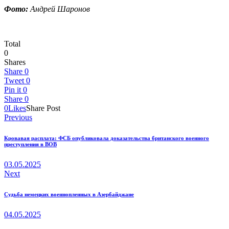
Фото:
Андрей Шаронов
Total
0
Shares
Share
0
Tweet
0
Pin it
0
Share
0
0
Likes
Share Post
Навигация
Previous
по
Кровавая расплата: ФСБ опубликовала доказательства британского военного
записям
преступления в ВОВ
03.05.2025
Next
Судьба немецких военнопленных в Азербайджане
04.05.2025