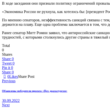
В ходе заседания они признали политику ограничений провально
«Экономика России не рухнула, как хотелось бы: [президент Р
По мнению сенаторов, неэффективность санкций связана с тем,
держится на плаву. Еще одна проблема заключается в том, что
Ранее сенатор Митт Ромни заявил, что антироссийские санкци
трудностей, с которыми столкнулись другие страны в тяжелый
Total
0
Shares
Share
0
Tweet
0
Pin it
0
Share
0
0
Likes
Share Post
Навигация
Previous
по
Объявлены победители проекта «Цех драматургов»
записям
30.09.2022
Next