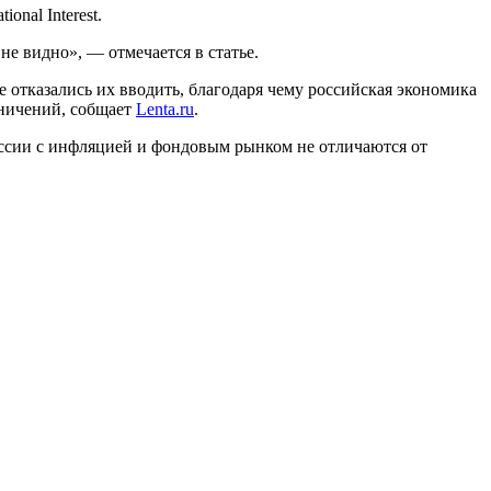
nal Interest.
е видно», — отмечается в статье.
 отказались их вводить, благодаря чему российская экономика
аничений, собщает
Lenta.ru
.
оссии с инфляцией и фондовым рынком не отличаются от