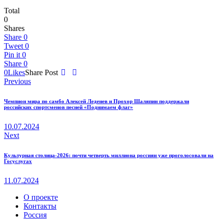
Total
0
Shares
Share
0
Tweet
0
Pin it
0
Share
0
0
Likes
Share Post
Навигация
Previous
по
Чемпион мира по самбо Алексей Леденев и Прохор Шаляпин поддержали
записям
российских спортсменов песней «Поднимаем флаг»
10.07.2024
Next
Культурная столица-2026: почти четверть миллиона россиян уже проголосовали на
Госуслугах
11.07.2024
О проекте
Контакты
Россия