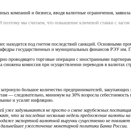
пных компаний и бизнеса, вводя валютные ограничения, заявила
поэтому мы считаем, что повышение ключевой ставки с лагом п
нес находится под гнетом последствий санкций. Основными про
кафедры государственных и муниципальных финансов РЭУ им. Г.
лярно проводящего торговые операции с иностранными партнерам
а снижена комиссия при осуществлении переводов в валютах ст
 затронуло большое количество предпринимателей, закупающих 
лютам — следовательно, минимум на 30% возросла себестоимость
 рынке и усилят инфляцию.
й уже задумываются не просто о смене зарубежных поставщиков
акт, что за последние несколько недель предложение валюты на
одаже экспортной валютной выручки существенно не повлияет 
 дальнейшее ужесточение монетарной политики Банка России.