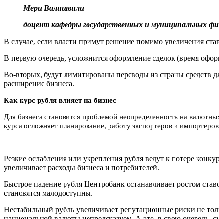
Мери Валишвили
доцент кафедры государственных и муниципальных фин
В случае, если власти примут решение помимо увеличения став
В первую очередь, усложнится оформление сделок (время оформ
Во-вторых, будут лимитированы переводы из страны средств дл
расширение бизнеса.
Как курс рубля влияет на бизнес
Для бизнеса становится проблемой неопределенность на валютных
курса осложняет планирование, работу экспортеров и импортеров
Резкие ослабления или укрепления рубля ведут к потере конк
увеличивает расходы бизнеса и потребителей.
Быстрое падение рубля Центробанк останавливает ростом став
становятся малодоступны.
Нестабильный рубль увеличивает репутационные риски не тольк
национальной валюты непредсказуем. А это, в свою очередь, 