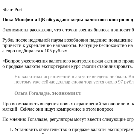
Share Post
Пока Минфин и ЦБ обсуждают меры валютного контроля дл
Экономисты рассказали, что с точки зрения бизнеса приносит 
Рубль после недельной паузы возобновил падение: повышение
привести к укреплению нацвалюты. Растущее беспокойство на 
а евро подбирался к 105 рублям.
«Вопрос ужесточения валютного контроля начал активно продви
о продаже валюты экспортерами курс смогли стабилизировать.
Но валютных ограничений в августе введено не было. Вл
поэтому уже сейчас доллар снова торгуется около 97 рубл
экономист
Ольга Гогаладзе,
Про возможность введения новых ограничений заговорили в на
мягкий. Сейчас они ищут компромисс в этом вопросе.
По мнению Гогаладзе, регуляторы могут ввести следующие огр
Установить обязательство о продаже валюты экспортерам