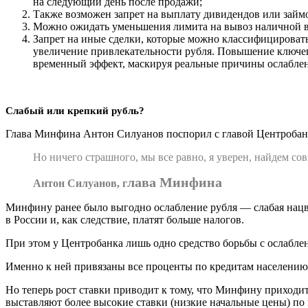
на следующий день после продажи;
Также возможен запрет на выплату дивидендов или займо
Можно ожидать уменьшения лимита на вывоз наличной ва
Запрет на иные сделки, которые можно классифицироват
увеличение привлекательности рубля. Повышение ключево
временный эффект, маскируя реальные причины ослабле
Слабый или крепкий рубль?
Глава Минфина Антон Силуанов поспорил с главой Центробанка 
Но ничего страшного, мы все равно, я уверен, найдем со
лава Минфина
Антон Силуанов, г
Минфину ранее было выгодно ослабление рубля — слабая нацв
в России и, как следствие, платят больше налогов.
При этом у Центробанка лишь одно средство борьбы с ослабл
Именно к ней привязаны все проценты по кредитам населению 
Но теперь рост ставки приводит к тому, что Минфину приходи
выставляют более высокие ставки (низкие начальные цены) 