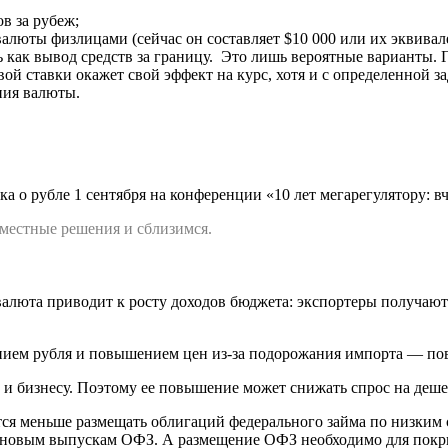
в за рубеж;
люты физлицами (сейчас он составляет $10 000 или их эквивале
ь как вывод средств за границу. Это лишь вероятные варианты.
й ставки окажет свой эффект на курс, хотя и с определенной з
ния валюты.
о рубле 1 сентября на конференции «10 лет мегарегулятору: вче
вместные решения и сблизимся.
алюта приводит к росту доходов бюджета: экспортеры получаю
ением рубля и повышением цен из-за подорожания импорта — п
и бизнесу. Поэтому ее повышение может снижать спрос на деше
тся меньше размещать облигаций федерального займа по низким
по новым выпускам ОФЗ. А размещение ОФЗ необходимо для пок