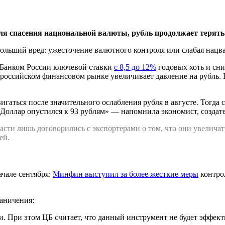
я спасения национальной валюты, рубль продолжает терять
больший вред: ужесточение валютного контроля или слабая нацва
 Банком России ключевой ставки
с 8,5 до 12%
годовых хоть и сни
российском финансовом рынке увеличивает давление на рубль. В
гаться после значительного ослабления рубля в августе. Тогда
 Доллар опустился к 93 рублям» — напомнила экономист, создат
асти лишь договорились с экспортерами о том, что они увелича
ей.
чале сентября:
Минфин выступил за более жесткие меры
контрол
аничения:
и. При этом ЦБ считает, что данный инструмент не будет эффек