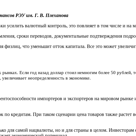
ансов РЭУ им. Г. В. Плеханова
ки усилить валютный контроль, это повлияет в том числе и на 
ления, сроки переводов, документальные подтверждения подробно
я физлиц, что уменьшит отток капитала. Все это может увеличи
 рынках. Если год назад доллар стоил немногим более 50 рублей, 
, увеличивает неопределенность в экономике.
урентоспособности импортеров и экспортеров на мировом рынке и
ок по кредитам. При таком сценарии цена товаров также растет
о для самой нацвалюты, но и для страны в целом. Инвесторам сл
сужает экономический потенциал.