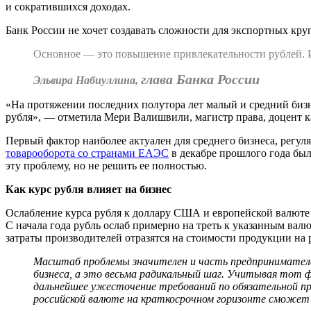
и сократившихся доходах.
Банк России не хочет создавать сложности для экспортных кру
Основное — это повышение привлекательности рублей. И 
глава Банка России
Эльвира Набиуллина,
«На протяжении последних полутора лет малый и средний биз
рубля», — отметила Мери Валишвили, магистр права, доцент 
Первый фактор наиболее актуален для среднего бизнеса, регу
товарооборота со странами ЕАЭС
в декабре прошлого года был
эту проблему, но не решить ее полностью.
Как курс рубля влияет на бизнес
Ослабление курса рубля к доллару США и европейской валюте
С начала года рубль ослаб примерно на треть к указанным ва
затраты производителей отразятся на стоимости продукции на
Масштаб проблемы значителен и часть предпринимателе
бизнеса, а это весьма радикальный шаг. Учитывая тот ф
дальнейшее ужесточение требований по обязательной пр
российской валюте на краткосрочном горизонте сможет