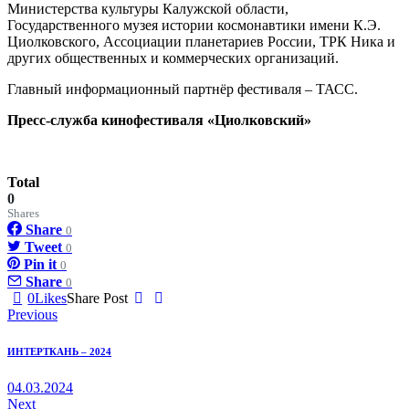
Министерства культуры Калужской области,
Государственного музея истории космонавтики имени К.Э.
Циолковского, Ассоциации планетариев России, ТРК Ника и
других общественных и коммерческих организаций.
Главный информационный партнёр фестиваля – ТАСС.
Пресс-служба кинофестиваля «Циолковский»
Total
0
Shares
Share
0
Tweet
0
Pin it
0
Share
0
0
Likes
Share Post
Навигация
Previous
по
ИНТЕРТКАНЬ – 2024
записям
04.03.2024
Next