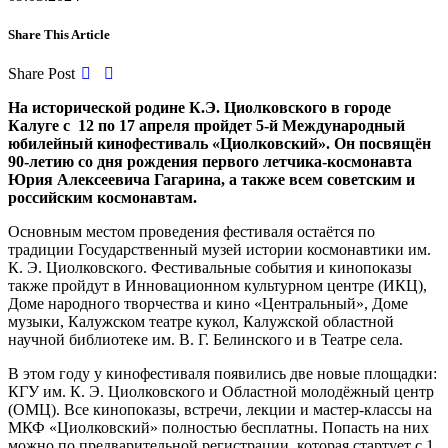
Share This Article
Share Post
На исторической родине К.Э. Циолковского в городе
Калуге с 12 по 17 апреля пройдет 5-й Международный
юбилейный кинофестиваль «Циолковский». Он посвящён
90-летию со дня рождения первого летчика-космонавта
Юрия Алексеевича Гагарина, а также всем советским и
российским космонавтам.
Основным местом проведения фестиваля остаётся по
традиции Государственный музей истории космонавтики им.
К. Э. Циолковского. Фестивальные события и кинопоказы
также пройдут в Инновационном культурном центре (ИКЦ),
Доме народного творчества и кино «Центральный», Доме
музыки, Калужском театре кукол, Калужской областной
научной библиотеке им. В. Г. Белинского и в Театре села.
В этом году у кинофестиваля появились две новые площадки:
КГУ им. К. Э. Циолковского и Областной молодёжный центр
(ОМЦ). Все кинопоказы, встречи, лекции и мастер-классы на
МКФ «Циолковский» полностью бесплатны. Попасть на них
можно по предварительной регистрации, которая стартует с 1