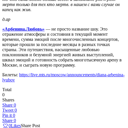
мертв только для тех кто мертв. в нашем с вами случае он
капец как жив.
д.ар
«Арбенина.Любовь»
— не просто название шоу. Это
отражение атмосферы и состояния в текущий момент
времени, сумма эмоций после многочисленных концертов,
которые прошли за последние месяцы в разных точках
страны. Эти путешествия, насыщенные любовью
поклонников и безумной энергией живых выступлений,
шквал эмоций и готовность собрать многотысячную арену в
Москве, и сыграть новую программу.
Билеты:
https://live.mts.ru/moscow/announcements/diana-arbenina-
lyubov
Total
0
Shares
Share
0
Tweet
0
Pin it
0
Share
0
0
Likes
Share Post